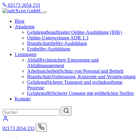
Zum
02173 2654 233
Inhalt
Menü
springen
Blog
Akademie
Gefahrgutbeauftragter Online-Ausbildung (IHK)
Online-Unterweisung ADR 1.3
Brandschutzhelfer-Ausbildung
Ersthelfer-Ausbildung
Leistungen
Abfall
Rechtssichere Entsorgung und
Abfallmanagement
Arbeitssicherheit
Schutz von Personal und Betrieb
Brandschutz
Vorbeugung, Konzepte und Verantwortung
Gefahrgut
Sicherer Transport und rechtskonforme
Prozesse
Gefahrstoffe
Sicherer Umgang mit gefährlichen Stoffen
Kontakt
Suche
02173 2654 233