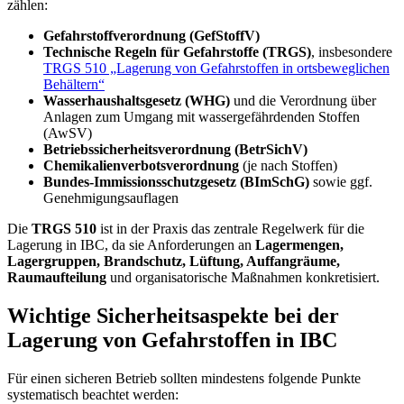
zählen:
Gefahrstoffverordnung (GefStoffV)
Technische Regeln für Gefahrstoffe (TRGS)
, insbesondere
TRGS 510 „Lagerung von Gefahrstoffen in ortsbeweglichen
Behältern“
Wasserhaushaltsgesetz (WHG)
und die Verordnung über
Anlagen zum Umgang mit wassergefährdenden Stoffen
(AwSV)
Betriebssicherheitsverordnung (BetrSichV)
Chemikalienverbotsverordnung
(je nach Stoffen)
Bundes-Immissionsschutzgesetz (BImSchG)
sowie ggf.
Genehmigungsauflagen
Die
TRGS 510
ist in der Praxis das zentrale Regelwerk für die
Lagerung in IBC, da sie Anforderungen an
Lagermengen,
Lagergruppen, Brandschutz, Lüftung, Auffangräume,
Raumaufteilung
und organisatorische Maßnahmen konkretisiert.
Wichtige Sicherheitsaspekte bei der
Lagerung von Gefahrstoffen in IBC
Für einen sicheren Betrieb sollten mindestens folgende Punkte
systematisch beachtet werden: